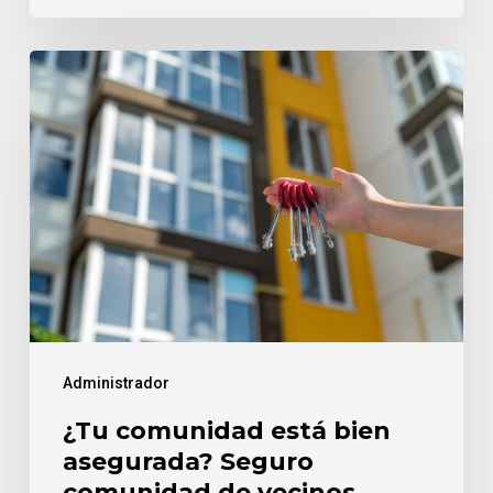
¿Tu
comunidad
está
bien
asegurada?
Seguro
comunidad
de
vecinos
Administrador
¿Tu comunidad está bien
asegurada? Seguro
comunidad de vecinos