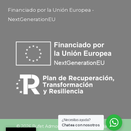
Financiado por la Unión Europea -
NextGenerationEU
¿Necesitas ayuda?
Chatea con nosotros
© 2026 Bufet Admon Castillo. Web diseñada por