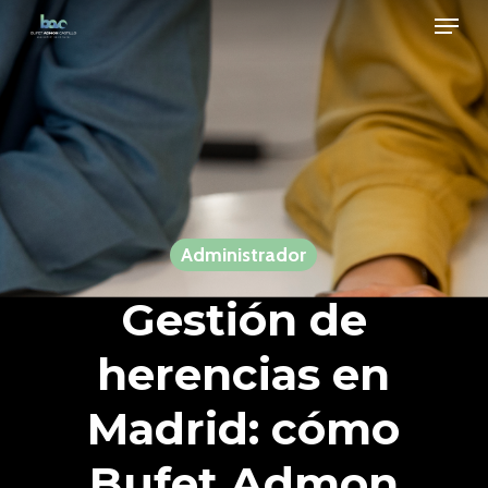
Men
Skip
to
Close
main
Menu
content
Administrador
Gestión de
herencias en
Madrid: cómo
Bufet Admon