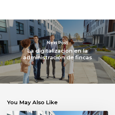
Next Post
La digitalizacion en la
administración de fincas
You May Also Like
La