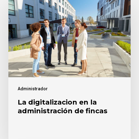
digitalizacion
en
la
administración
de
fincas
Administrador
La digitalizacion en la
administración de fincas