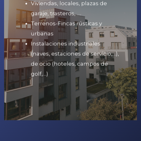
Viviendas, locales, plazas de
garaje, trasteros, ….
Terrenos-Fincas rústicas y
urbanas
Instalaciones industriales
(naves, estaciones de servicio,…),
de ocio (hoteles, campos de
golf,…)