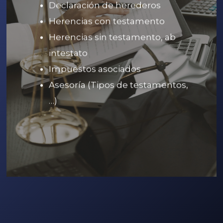
Declaración de herederos
Herencias con testamento
Herencias sin testamento, ab
intestato
Impuestos asociados
Asesoría (Tipos de testamentos,
…)