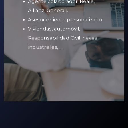
Agente colaborador: Reale,
Allianz, Generali.
Asesoramiento personalizado
Viviendas, automóvil,
Responsabilidad Civil, naves
industriales, …