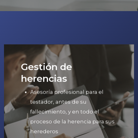
Gestión de
herencias
Asesoría profesional para el
testador, antes de su
fallecimiento, y en todo el
proceso de la herencia para sus
herederos