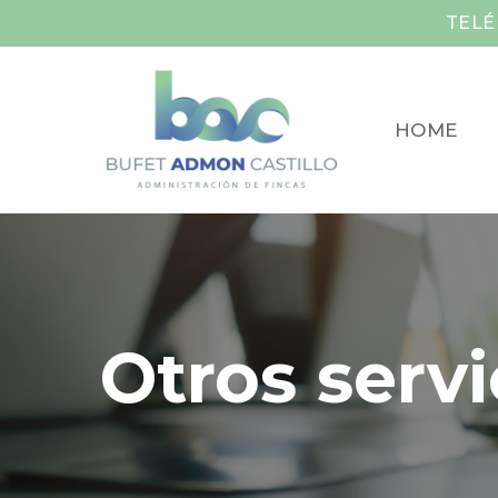
Skip
TELÉ
to
main
content
HOME
Otros
servi